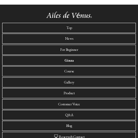
Top
News
For Beginner
Ginza
Course
Gallery
Product
Costomer Voice
Q&A
Blog
Reserve&Contact